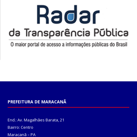
PREFEITURA DE MARACANÃ
End.: Av. Magalhães Barata, 21
Bairro: Centro
Maracanã – PA