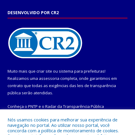
DESENVOLVIDO POR CR2
Muito mais que
criar site
ou
sistema para prefeituras
!
Realizamos uma
assessoria
completa, onde garantimos em
contrato que todas as exigências das
leis de transparência
pública
serão atendidas.
Conheça o
PNTP
e o
Radar da Transparência Pública
Nós usamos cookies para melhorar sua experiência de
navegação no portal. Ao utilizar nosso portal, você
concorda com a política de monitoramento de cookies.