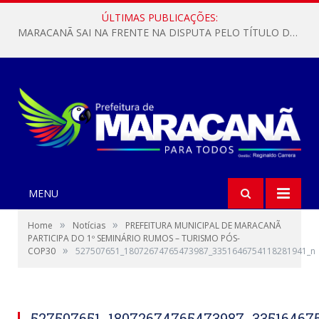
ÚLTIMAS PUBLICAÇÕES:
MARACANÃ SAI NA FRENTE NA DISPUTA PELO TÍTULO DA COPA PARÁ SUB-17!
MENU
»
»
Home
Notícias
PREFEITURA MUNICIPAL DE MARACANÃ
PARTICIPA DO 1º SEMINÁRIO RUMOS – TURISMO PÓS-
»
COP30
527507651_18072674765473987_3351646754118281941_n
527507651_18072674765473987_335164675