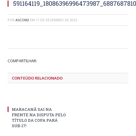
591164119_18086396996473987_688768781
POR
ASCOM2
EM
11 DE DEZEMBRO DE 2025
Tw
Fa
Go
Pi
Li
Tu
Em
COMPARTILHAR:
CONTEÚDO RELACIONADO
MARACANÃ SAI NA
FRENTE NA DISPUTA PELO
TÍTULO DA COPA PARÁ
SUB-17!