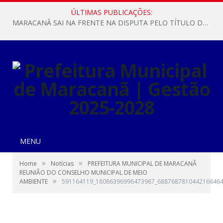
ÚLTIMAS PUBLICAÇÕES:
MARACANÃ SAI NA FRENTE NA DISPUTA PELO TÍTULO DA COPA PARÁ SUB-17!
MENU
»
»
Home
Notícias
PREFEITURA MUNICIPAL DE MARACANÃ
REUNIÃO DO CONSELHO MUNICIPAL DE MEIO
»
AMBIENTE
591164119_18086396996473987_6887687810442166464