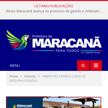
ÚLTIMAS PUBLICAÇÕES:
Resex Maracanã avança no processo de gestão e ordenamento do turismo em nossas áreas protegidas.
MENU
»
»
Home
Notícias
PREFEITURA OFERECE CURSO DE
MÁQUINAS PESADAS