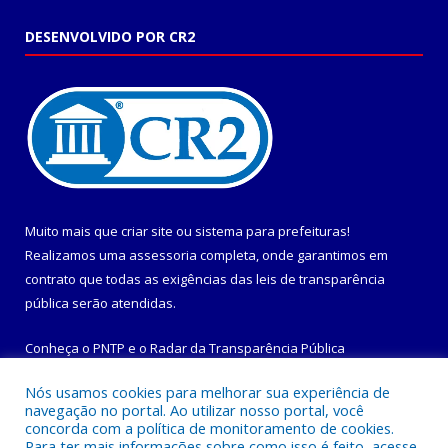
DESENVOLVIDO POR CR2
Muito mais que
criar site
ou
sistema para prefeituras
!
Realizamos uma
assessoria
completa, onde garantimos em
contrato que todas as exigências das
leis de transparência
pública
serão atendidas.
Conheça o
PNTP
e o
Radar da Transparência Pública
Nós usamos cookies para melhorar sua experiência de
navegação no portal. Ao utilizar nosso portal, você
concorda com a política de monitoramento de cookies.
Para ter mais informações sobre como isso é feito, acesse