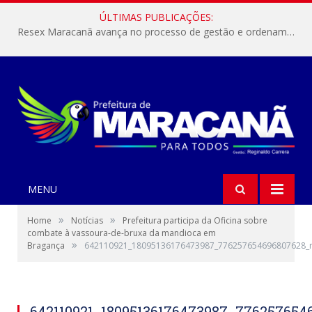
ÚLTIMAS PUBLICAÇÕES:
Resex Maracanã avança no processo de gestão e ordenamento do turismo em nossas áreas protegidas.
MENU
»
»
Home
Notícias
Prefeitura participa da Oficina sobre
combate à vassoura-de-bruxa da mandioca em
»
Bragança
642110921_18095136176473987_776257654696807628_
642110921_18095136176473987_776257654