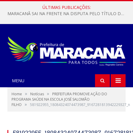
ÚLTIMAS PUBLICAÇÕES:
MARACANÃ SAI NA FRENTE NA DISPUTA PELO TÍTULO DA COPA PARÁ SUB-17!
MENU
»
»
Home
Notícias
PREFEITURA PROMOVE AÇÃO DO
PROGRAMA SAÚDE NA ESCOLA JOSÉ SALOMÃO
»
FILHO
581922955_18084324074473987_9167281813942229327_n
581922955_18084324074473987_91672818