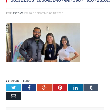
POR
ASCOM2
EM
20 DE NOVEMBRO DE 2025
COMPARTILHAR:
Twitter
Facebook
Google+
Pinterest
LinkedIn
Tumblr
Email