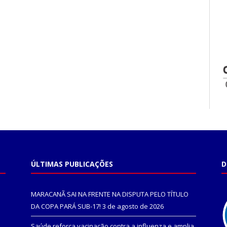
ÚLTIMAS PUBLICAÇÕES
D
MARACANÃ SAI NA FRENTE NA DISPUTA PELO TÍTULO
DA COPA PARÁ SUB-17!
3 de agosto de 2026
Saúde reforça vacinação contra a influenza e amplia