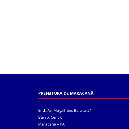
PREFEITURA DE MARACANÃ
End.: Av. Magalhães Barata, 21
Bairro: Centro
Maracanã – PA