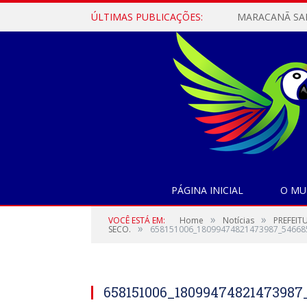
ÚLTIMAS PUBLICAÇÕES:
PÁGINA INICIAL
O MU
»
»
VOCÊ ESTÁ EM:
Home
Notícias
PREFEIT
»
SECO.
658151006_18099474821473987_54668
658151006_18099474821473987