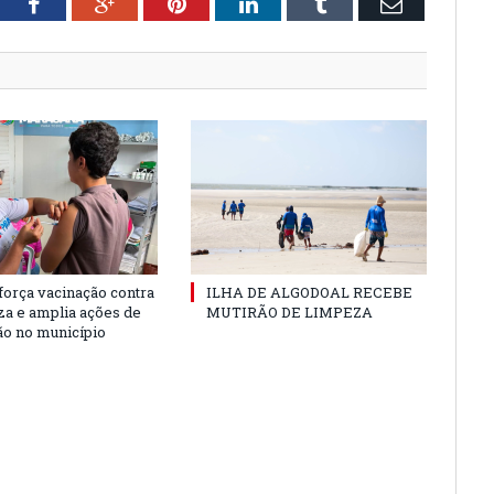
tter
Facebook
Google+
Pinterest
LinkedIn
Tumblr
Email
força vacinação contra
ILHA DE ALGODOAL RECEBE
nza e amplia ações de
MUTIRÃO DE LIMPEZA
o no município