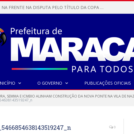
MARACANÃ SAI NA FRENTE NA DISPUTA PELO TÍTULO DA COPA PARÁ SUB-17!
NICÍPIO
O GOVERNO
PUBLICAÇÕES OFICIAIS
URA, SEMMA E ICMBIO ALINHAM CONSTRUÇÃO DA NOVA PONTE NA VILA DE NA
54638143519247_n
_5466854638143519247_n
0