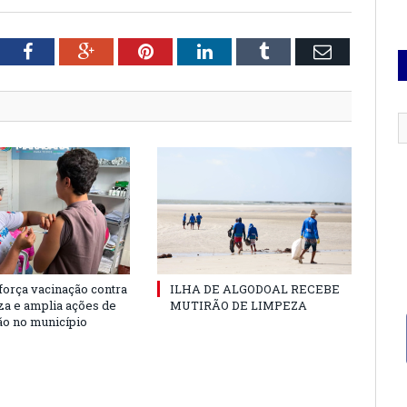
tter
Facebook
Google+
Pinterest
LinkedIn
Tumblr
Email
força vacinação contra
ILHA DE ALGODOAL RECEBE
nza e amplia ações de
MUTIRÃO DE LIMPEZA
o no município