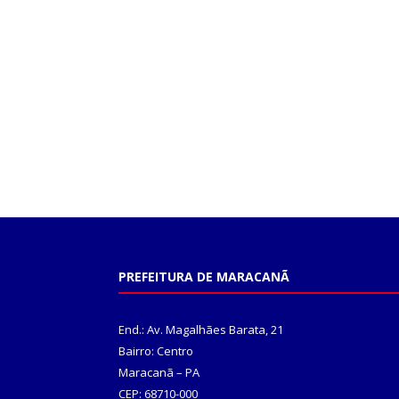
PREFEITURA DE MARACANÃ
End.: Av. Magalhães Barata, 21
Bairro: Centro
Maracanã – PA
CEP: 68710-000