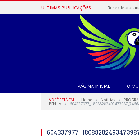
ÚLTIMAS PUBLICAÇÕES:
PÁGINA INICIAL
O MU
»
»
VOCÊ ESTÁ EM:
Home
Notícias
PROGRAM
»
PENHA
604337977_18088282493473987_7466
604337977_18088282493473987