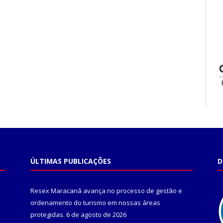
ÚLTIMAS PUBLICAÇÕES
D
Resex Maracanã avança no processo de gestão e
ordenamento do turismo em nossas áreas
protegidas.
6 de agosto de 2026