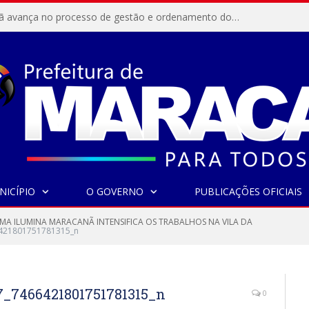
Resex Maracanã avança no processo de gestão e ordenamento do turismo em nossas áreas protegidas.
NICÍPIO
O GOVERNO
PUBLICAÇÕES OFICIAIS
A ILUMINA MARACANÃ INTENSIFICA OS TRABALHOS NA VILA DA
421801751781315_n
_7466421801751781315_n
0