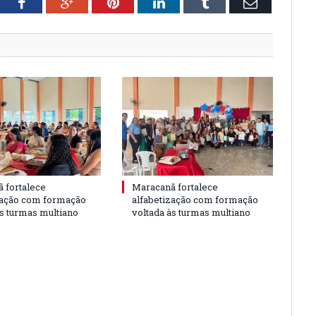
tter
Facebook
Google+
Pinterest
LinkedIn
Tumblr
Email
 fortalece
Maracanã fortalece
zação com formação
alfabetização com formação
às turmas multiano
voltada às turmas multiano