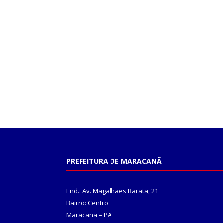
PREFEITURA DE MARACANÃ
End.: Av. Magalhães Barata, 21
Bairro: Centro
Maracanã – PA