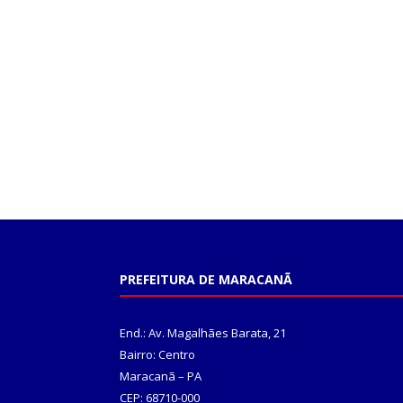
PREFEITURA DE MARACANÃ
End.: Av. Magalhães Barata, 21
Bairro: Centro
Maracanã – PA
CEP: 68710-000