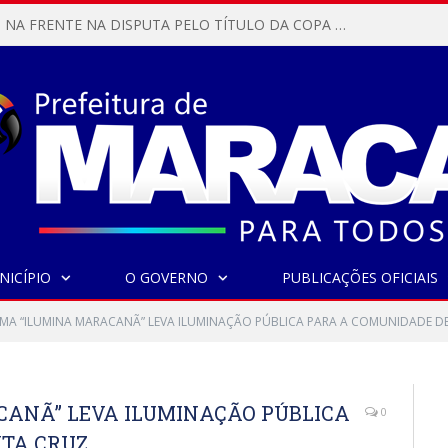
MARACANÃ SAI NA FRENTE NA DISPUTA PELO TÍTULO DA COPA PARÁ SUB-17!
NICÍPIO
O GOVERNO
PUBLICAÇÕES OFICIAIS
A “ILUMINA MARACANÃ” LEVA ILUMINAÇÃO PÚBLICA PARA A COMUNIDADE D
ANÃ” LEVA ILUMINAÇÃO PÚBLICA
0
NTA CRUZ