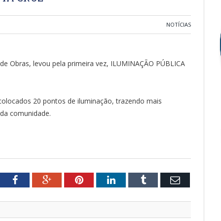
NOTÍCIAS
a de Obras, levou pela primeira vez, ILUMINAÇÃO PÚBLICA
olocados 20 pontos de iluminação, trazendo mais
 da comunidade.
tter
Facebook
Google+
Pinterest
LinkedIn
Tumblr
Email