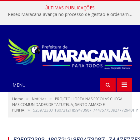
ÚLTIMAS PUBLICAÇÕES:
Resex Maracanã avança no processo de gestão e ordenamento do turismo em nossas áreas protegidas.
MENU
»
»
Home
Notícias
PROJETO HORTA NAS ESCOLAS CHEGA
NAS COMUNIDADES DE TATUTEUA, SANTO AMARO E
»
PENHA
525972303_18072121859473987_7447577539277729401_n
525972303_18072121859473987_74475775