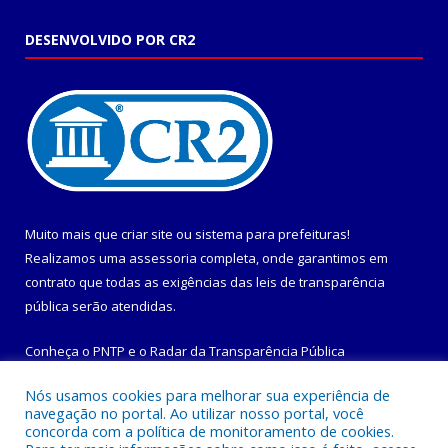
DESENVOLVIDO POR CR2
Muito mais que
criar site
ou
sistema para prefeituras
!
Realizamos uma
assessoria
completa, onde garantimos em
contrato que todas as exigências das
leis de transparência
pública
serão atendidas.
Conheça o
PNTP
e o
Radar da Transparência Pública
Nós usamos cookies para melhorar sua experiência de
navegação no portal. Ao utilizar nosso portal, você
concorda com a política de monitoramento de cookies.