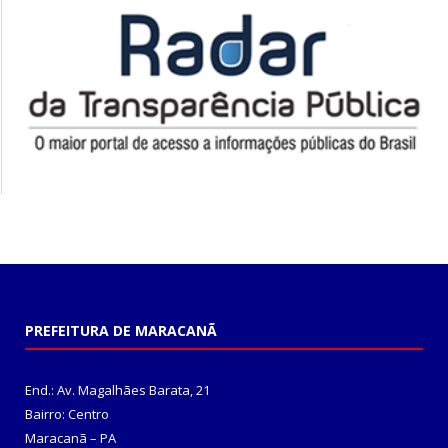
PREFEITURA DE MARACANÃ
End.: Av. Magalhães Barata, 21
Bairro: Centro
Maracanã – PA