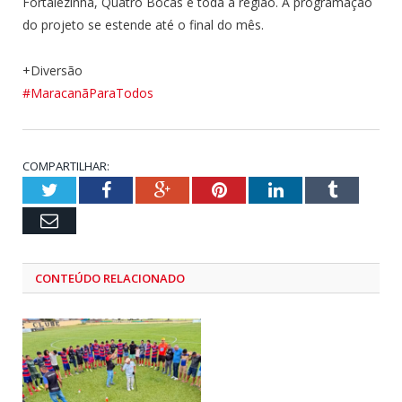
Fortalezinha, Quatro Bocas e toda a região. A programação
do projeto se estende até o final do mês.
+Diversão
#MaracanãParaTodos
COMPARTILHAR:
Twitter
Facebook
Google+
Pinterest
LinkedIn
Tumblr
Email
CONTEÚDO RELACIONADO