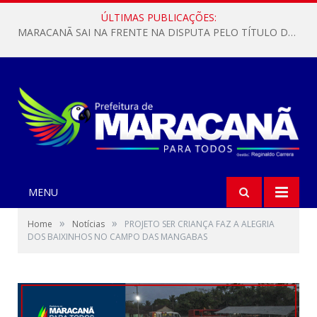
ÚLTIMAS PUBLICAÇÕES:
MARACANÃ SAI NA FRENTE NA DISPUTA PELO TÍTULO DA COPA PARÁ SUB-17!
MENU
»
»
Home
Notícias
PROJETO SER CRIANÇA FAZ A ALEGRIA
DOS BAIXINHOS NO CAMPO DAS MANGABAS