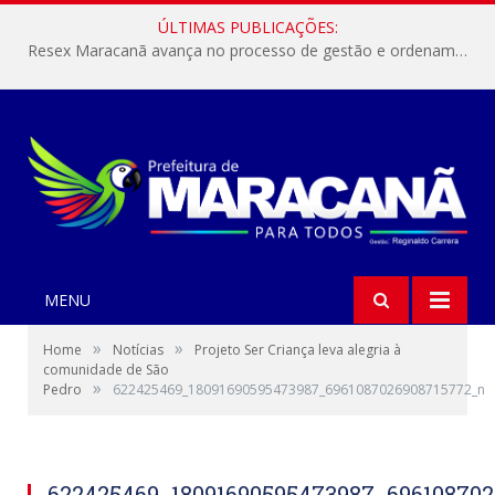
ÚLTIMAS PUBLICAÇÕES:
Resex Maracanã avança no processo de gestão e ordenamento do turismo em nossas áreas protegidas.
MENU
»
»
Home
Notícias
Projeto Ser Criança leva alegria à
comunidade de São
»
Pedro
622425469_18091690595473987_6961087026908715772_n
622425469_18091690595473987_69610870