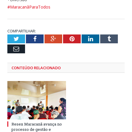
#MaracanãParaTodos
COMPARTILHAR:
Twitter
Facebook
Google+
Pinterest
LinkedIn
Tumblr
Email
CONTEÚDO RELACIONADO
Resex Maracanã avança no
processo de gestão e