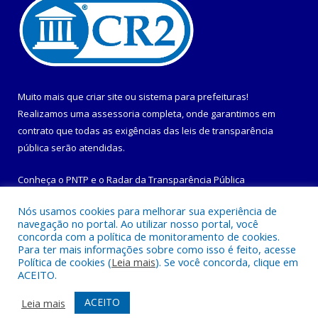
Muito mais que
criar site
ou
sistema para prefeituras
!
Realizamos uma
assessoria
completa, onde garantimos em
contrato que todas as exigências das
leis de transparência
pública
serão atendidas.
Conheça o
PNTP
e o
Radar da Transparência Pública
Nós usamos cookies para melhorar sua experiência de
navegação no portal. Ao utilizar nosso portal, você
concorda com a política de monitoramento de cookies.
Para ter mais informações sobre como isso é feito, acesse
Todos os direitos reservados a Prefeitura Municipal de
Política de cookies (
Leia mais
). Se você concorda, clique em
Maracanã.
ACEITO.
Mapa do Site
Acessar Área Administrativa
ACEITO
Leia mais
Acessar Webmail