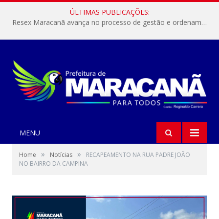
ÚLTIMAS PUBLICAÇÕES:
Resex Maracanã avança no processo de gestão e ordenamento do turismo em nossas áreas protegidas.
MENU
»
»
Home
Notícias
RECAPEAMENTO NA RUA PADRE JOÃO
NO BAIRRO DA CAMPINA