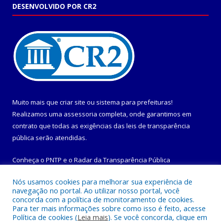
DESENVOLVIDO POR CR2
Muito mais que
criar site
ou
sistema para prefeituras
!
Realizamos uma
assessoria
completa, onde garantimos em
contrato que todas as exigências das
leis de transparência
pública
serão atendidas.
Conheça o
PNTP
e o
Radar da Transparência Pública
Nós usamos cookies para melhorar sua experiência de
navegação no portal. Ao utilizar nosso portal, você
concorda com a política de monitoramento de cookies.
Para ter mais informações sobre como isso é feito, acesse
Todos os direitos reservados a Prefeitura Municipal de
Política de cookies (
Leia mais
). Se você concorda, clique em