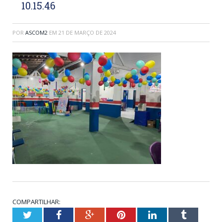
10.15.46
POR
ASCOM2
EM
21 DE MARÇO DE 2024
COMPARTILHAR:
Twitter
Facebook
Google+
Pinterest
LinkedIn
Tumblr