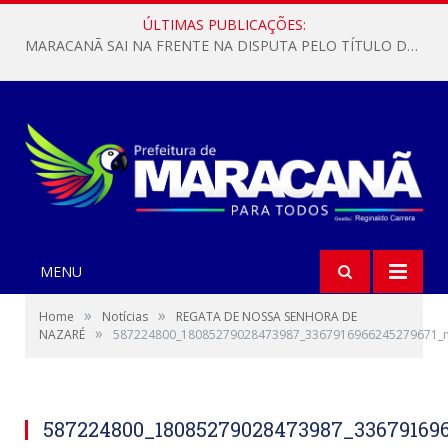
ÚLTIMAS PUBLICAÇÕES:
MARACANÃ SAI NA FRENTE NA DISPUTA PELO TÍTULO DA COPA PARÁ SUB-17!
MENU
»
»
Home
Notícias
REGATA DE NOSSA SENHORA DE
»
NAZARÉ
587224800_18085279028473987_3367916966245279671_
587224800_18085279028473987_33679169