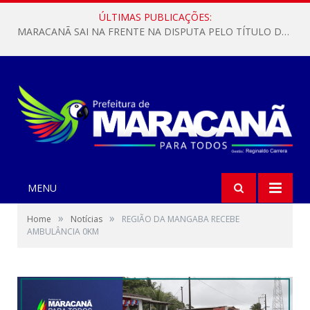
ÚLTIMAS PUBLICAÇÕES:
MARACANÃ SAI NA FRENTE NA DISPUTA PELO TÍTULO DA COPA PARÁ SUB-17!
MENU
»
»
Home
Notícias
REGIÃO DA MANGABA RECEBE
AMBULÂNCIA 0KM