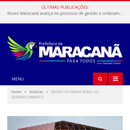
ÚLTIMAS PUBLICAÇÕES:
Resex Maracanã avança no processo de gestão e ordenamento do turismo em nossas áreas protegidas.
MENU
»
»
Home
Notícias
REGIÃO DA PENHA RUMO AO
DESENVOLVIMENTO