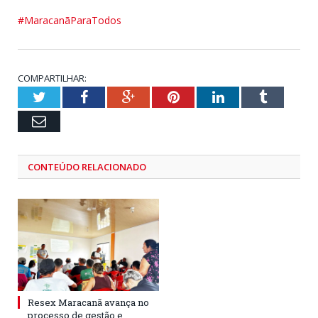
#MaracanãParaTodos
COMPARTILHAR:
Twitter
Facebook
Google+
Pinterest
LinkedIn
Tumblr
Email
CONTEÚDO RELACIONADO
Resex Maracanã avança no
processo de gestão e