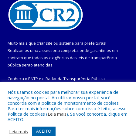
Muito mais que
criar site
ou
sistema para prefeituras
!
Realizamos uma
assessoria
completa, onde garantimos em
contrato que todas as exigências das
leis de transparência
pública
serão atendidas.
Conheça o
PNTP
e o
Radar da Transparência Pública
Nós usamos cookies para melhorar sua experiência de
navegação no portal. Ao utilizar nosso portal, você
concorda com a política de monitoramento de cookies.
Para ter mais informações sobre como isso é feito, acesse
Todos os direitos reservados a Prefeitura Municipal de
Política de cookies (
Leia mais
). Se você concorda, clique em
Maracanã.
ACEITO.
Mapa do Site
Acessar Área Administrativa
ACEITO
Leia mais