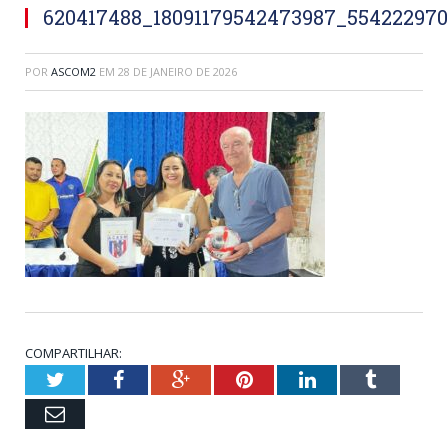
620417488_18091179542473987_55422297
POR
ASCOM2
EM
28 DE JANEIRO DE 2026
COMPARTILHAR:
Twitter
Facebook
Google+
Pinterest
LinkedIn
Tumblr
Email