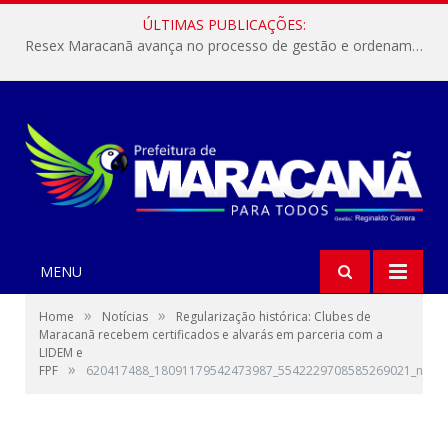
ÚLTIMAS PUBLICAÇÕES:
Resex Maracanã avança no processo de gestão e ordenamento do turismo em nossas áreas protegidas.
MENU
»
»
Home
Notícias
Regularização histórica: Clubes de
Maracanã recebem certificados e alvarás em parceria com a
LIDEM e
»
FPF
620417488_18091179542473987_5542229708585269021_n