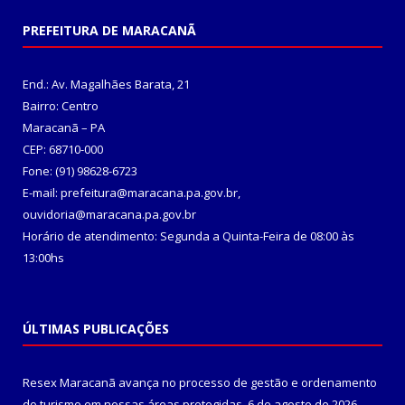
PREFEITURA DE MARACANÃ
End.: Av. Magalhães Barata, 21
Bairro: Centro
Maracanã – PA
CEP: 68710-000
Fone: (91) 98628-6723
E-mail: prefeitura@maracana.pa.gov.br,
ouvidoria@maracana.pa.gov.br
Horário de atendimento: Segunda a Quinta-Feira de 08:00 às
13:00hs
ÚLTIMAS PUBLICAÇÕES
Resex Maracanã avança no processo de gestão e ordenamento
do turismo em nossas áreas protegidas.
6 de agosto de 2026