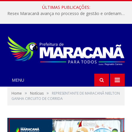
ÚLTIMAS PUBLICAÇÕES:
Resex Maracanã avança no processo de gestão e ordenamento do turismo em nossas áreas protegidas.
MENU
»
»
Home
Notícias
REPRESENTANTE DE MARACANÃ NIELTON
GANHA CIRCUITO DE CORRIDA