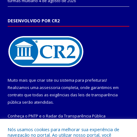
turmas multiano
4 de agosto de 2026
DESENVOLVIDO POR CR2
Muito mais que
criar site
ou
sistema para prefeituras
!
Realizamos uma
assessoria
completa, onde garantimos em
contrato que todas as exigências das
leis de transparência
pública
serão atendidas.
Conheça o
PNTP
e o
Radar da Transparência Pública
Nós usamos cookies para melhorar sua experiência de
navegação no portal. Ao utilizar nosso portal, você