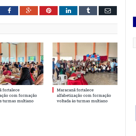
tter
Facebook
Google+
Pinterest
LinkedIn
Tumblr
Email
 fortalece
Maracanã fortalece
zação com formação
alfabetização com formação
às turmas multiano
voltada às turmas multiano