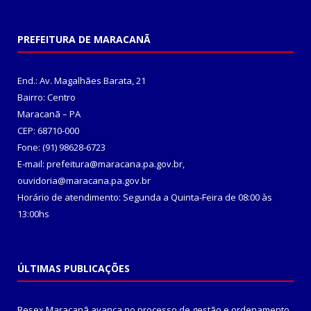
PREFEITURA DE MARACANÃ
End.: Av. Magalhães Barata, 21
Bairro: Centro
Maracanã – PA
CEP: 68710-000
Fone: (91) 98628-6723
E-mail: prefeitura@maracana.pa.gov.br,
ouvidoria@maracana.pa.gov.br
Horário de atendimento: Segunda a Quinta-Feira de 08:00 às
13:00hs
ÚLTIMAS PUBLICAÇÕES
Resex Maracanã avança no processo de gestão e ordenamento