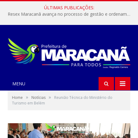
ÚLTIMAS PUBLICAÇÕES:
Resex Maracanã avança no processo de gestão e ordenamento do turismo em nossas áreas protegidas.
MENU
»
»
Home
Notícias
Reunião Técnica do Ministério do
Turismo em Belém