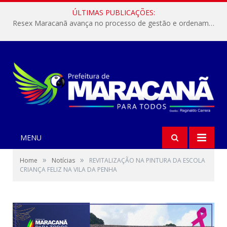
ÚLTIMAS PUBLICAÇÕES:
Resex Maracanã avança no processo de gestão e ordenamento do turismo em nossas áreas protegidas.
MENU
»
»
Home
Notícias
REVITALIZAÇÃO NA PINTURA DA ESCOLA
CRIANÇA FELIZ NA VILA DA PENHA