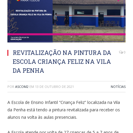
REVITALIZAÇÃO NA PINTURA DA
0
ESCOLA CRIANÇA FELIZ NA VILA
DA PENHA
POR
ASCOM2
EM
13 DE OUTUBRO DE 2021
NOTÍCIAS
A Escola de Ensino Infantil “Criança Feliz” localizada na Vila
da Penha está tendo a pintura revitalizada para receber os
alunos na volta às aulas presenciais.
A Escola atende por volta de 27 crianças de 5 a 7 anos de