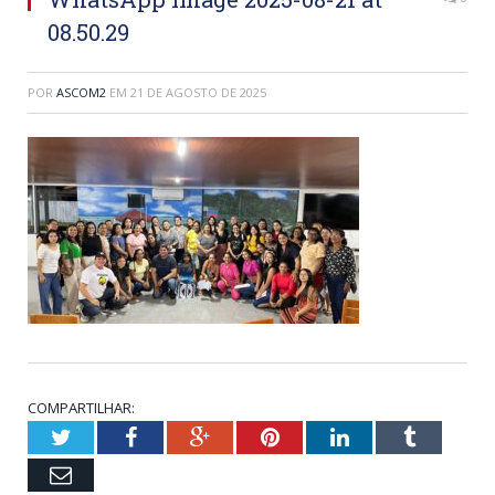
08.50.29
POR
ASCOM2
EM
21 DE AGOSTO DE 2025
COMPARTILHAR:
Twitter
Facebook
Google+
Pinterest
LinkedIn
Tumblr
Email