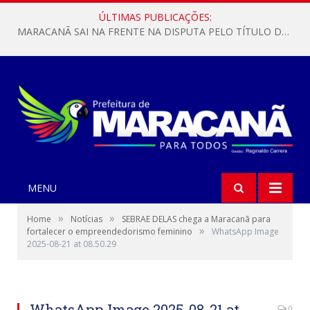
ÚLTIMAS PUBLICAÇÕES:
MARACANÃ SAI NA FRENTE NA DISPUTA PELO TÍTULO DA COPA PARÁ SUB-17!
MENU
»
»
Home
Notícias
SEBRAE DELAS chega a Maracanã para
»
fortalecer o empreendedorismo feminino
WhatsApp Image
2025-08-21 at 08.50.29
WhatsApp Image 2025-08-21 at
0