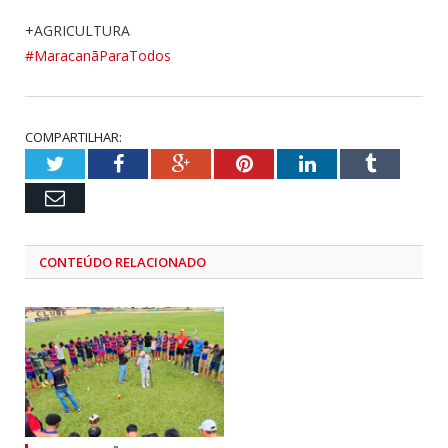
+AGRICULTURA
#MaracanãParaTodos
COMPARTILHAR:
Twitter
Facebook
Google+
Pinterest
LinkedIn
Tumblr
Email
CONTEÚDO RELACIONADO