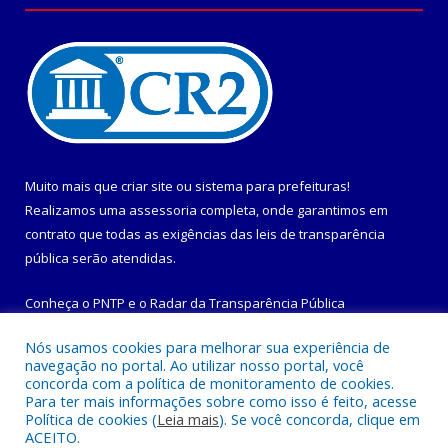
Muito mais que
criar site
ou
sistema para prefeituras
!
Realizamos uma
assessoria
completa, onde garantimos em
contrato que todas as exigências das
leis de transparência
pública
serão atendidas.
Conheça o
PNTP
e o
Radar da Transparência Pública
Nós usamos cookies para melhorar sua experiência de
navegação no portal. Ao utilizar nosso portal, você
concorda com a política de monitoramento de cookies.
Para ter mais informações sobre como isso é feito, acesse
Todos os direitos reservados a Prefeitura Municipal de
Política de cookies (
Leia mais
). Se você concorda, clique em
Maracanã.
ACEITO.