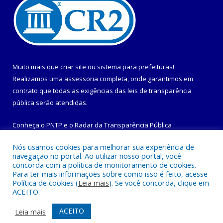
Muito mais que
criar site
ou
sistema para prefeituras
!
Realizamos uma
assessoria
completa, onde garantimos em
contrato que todas as exigências das
leis de transparência
pública
serão atendidas.
Conheça o
PNTP
e o
Radar da Transparência Pública
Nós usamos cookies para melhorar sua experiência de
navegação no portal. Ao utilizar nosso portal, você
concorda com a política de monitoramento de cookies.
Para ter mais informações sobre como isso é feito, acesse
Todos os direitos reservados a Prefeitura Municipal de
Política de cookies (
Leia mais
). Se você concorda, clique em
Maracanã.
ACEITO.
Mapa do Site
Acessar Área Administrativa
ACEITO
Leia mais
Acessar Webmail