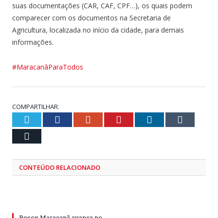
suas documentações (CAR, CAF, CPF…), os quais podem
comparecer com os documentos na Secretaria de
Agricultura, localizada no início da cidade, para demais
informações.
#MaracanãParaTodos
COMPARTILHAR:
Twitter
Facebook
Google+
Pinterest
LinkedIn
Tumblr
Email
CONTEÚDO RELACIONADO
Resex Maracanã avança no