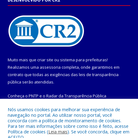
Muito mais que
criar site
ou
sistema para prefeituras
!
Realizamos uma
assessoria
completa, onde garantimos em
contrato que todas as exigências das
leis de transparência
pública
serão atendidas.
Conheça o
PNTP
e o
Radar da Transparência Pública
Nós usamos cookies para melhorar sua experiência de
navegação no portal. Ao utilizar nosso portal, você
concorda com a política de monitoramento de cookies.
Para ter mais informações sobre como isso é feito, acesse
Todos os direitos reservados a Prefeitura Municipal de
Política de cookies (
Leia mais
). Se você concorda, clique em
Maracanã.
ACEITO.