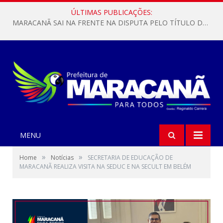
ÚLTIMAS PUBLICAÇÕES:
MARACANÃ SAI NA FRENTE NA DISPUTA PELO TÍTULO DA COPA PARÁ SUB-17!
MENU
»
»
Home
Notícias
SECRETARIA DE EDUCAÇÃO DE
MARACANÃ REALIZA VISITA NA SEDUC E NA SECULT EM BELÉM