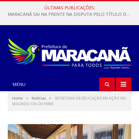
ÚLTIMAS PUBLICAÇÕES:
MARACANÃ SAI NA FRENTE NA DISPUTA PELO TÍTULO DA COPA PARÁ SUB-17!
MENU
»
»
Home
Notícias
SECRETARIA DE EDUCAÇÃO EM AÇÃO NO
SEGUNDO DIA DE ENEM