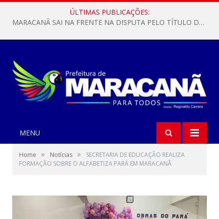
ÚLTIMAS PUBLICAÇÕES:
MARACANÃ SAI NA FRENTE NA DISPUTA PELO TÍTULO DA COPA PARÁ SUB-17!
MENU
»
»
Home
Notícias
SECRETARIA DE EDUCAÇÃO REALIZA
FORMAÇÃO SOBRE O ALFABETIZA PARÁ EM MARACANÃ