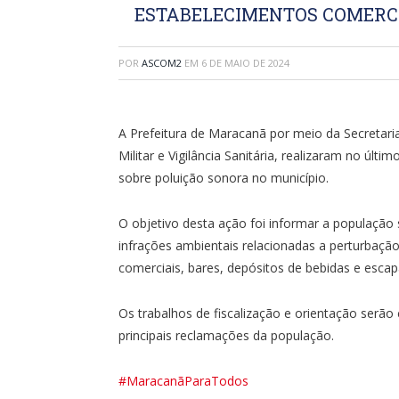
ESTABELECIMENTOS COMERC
POR
ASCOM2
EM
6 DE MAIO DE 2024
A Prefeitura de Maracanã por meio da Secretari
Militar e Vigilância Sanitária, realizaram no últ
sobre poluição sonora no município.
O objetivo desta ação foi informar a populaçã
infrações ambientais relacionadas a perturbaçã
comerciais, bares, depósitos de bebidas e escap
Os trabalhos de fiscalização e orientação serão
principais reclamações da população.
#MaracanãParaTodos