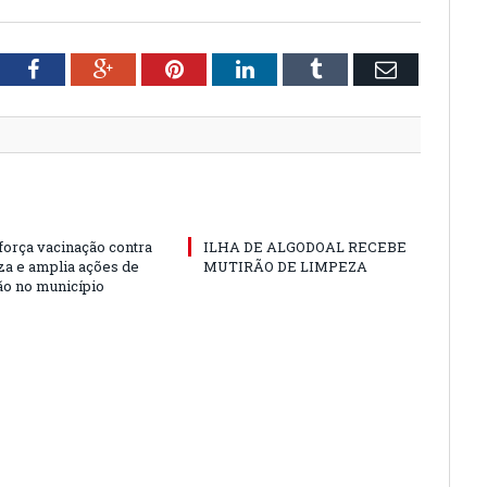
tter
Facebook
Google+
Pinterest
LinkedIn
Tumblr
Email
força vacinação contra
ILHA DE ALGODOAL RECEBE
nza e amplia ações de
MUTIRÃO DE LIMPEZA
o no município