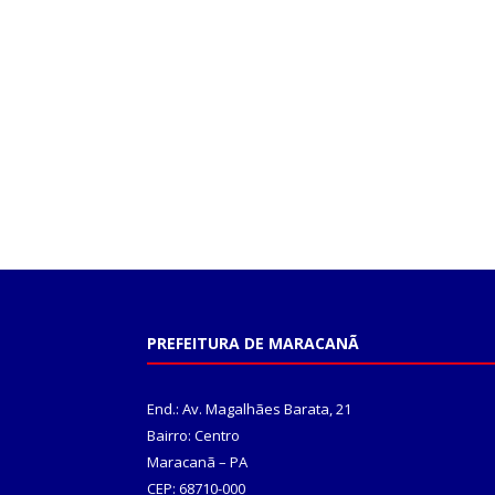
PREFEITURA DE MARACANÃ
End.: Av. Magalhães Barata, 21
Bairro: Centro
Maracanã – PA
CEP: 68710-000