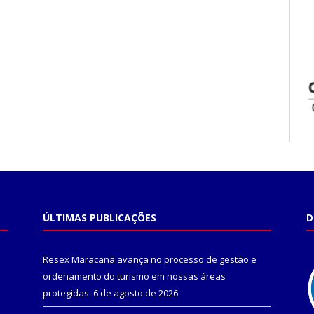
ÚLTIMAS PUBLICAÇÕES
D
Resex Maracanã avança no processo de gestão e
ordenamento do turismo em nossas áreas
protegidas.
6 de agosto de 2026