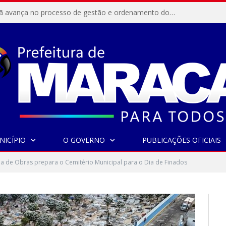
Resex Maracanã avança no processo de gestão e ordenamento do turismo em nossas áreas protegidas.
NICÍPIO
O GOVERNO
PUBLICAÇÕES OFICIAIS
ia de Obras prepara o Cemitério Municipal para o Dia de Finados