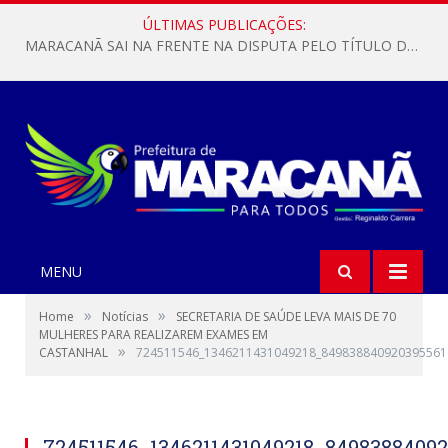
ÚLTIMAS PUBLICAÇÕES:
MARACANÃ SAI NA FRENTE NA DISPUTA PELO TÍTULO DA COPA PARÁ SUB-17!
MENU
»
»
Home
Notícias
SECRETARIA DE SAÚDE LEVA MAIS DE 70
MULHERES PARA REALIZAREM EXAMES EM
»
CASTANHAL
724511546_1346211431049218_849838840920395561
724511546_1346211431049218_8498388409