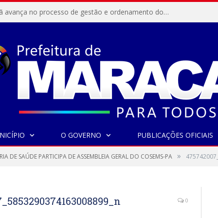
Resex Maracanã avança no processo de gestão e ordenamento do turismo em nossas áreas protegidas.
NICÍPIO
O GOVERNO
PUBLICAÇÕES OFICIAIS
»
RIA DE SAÚDE PARTICIPA DE ASSEMBLEIA GERAL DO COSEMS-PA
475742007
7_5853290374163008899_n
0