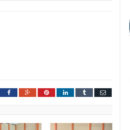
tter
Facebook
Google+
Pinterest
LinkedIn
Tumblr
Email