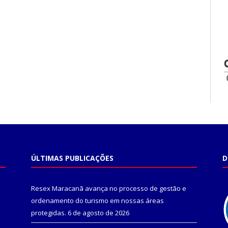
ÚLTIMAS PUBLICAÇÕES
D
Resex Maracanã avança no processo de gestão e
ordenamento do turismo em nossas áreas
protegidas.
6 de agosto de 2026