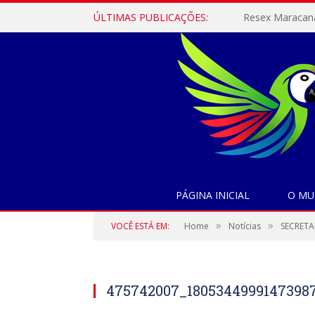
ÚLTIMAS PUBLICAÇÕES:
PÁGINA INICIAL
O MU
»
»
VOCÊ ESTÁ EM:
Home
Notícias
SECRETA
475742007_1805344999147398