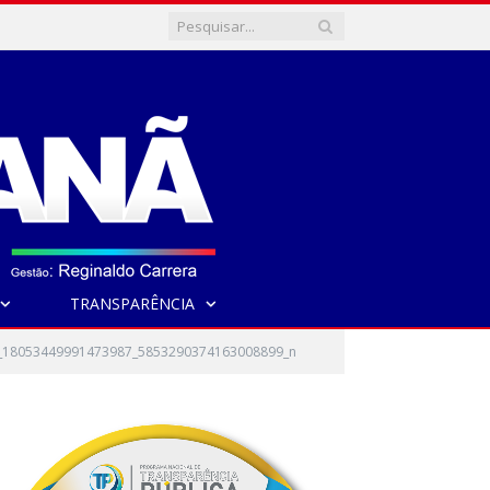
TRANSPARÊNCIA
_18053449991473987_5853290374163008899_n