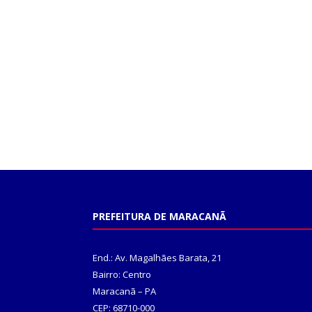
PREFEITURA DE MARACANÃ
End.: Av. Magalhães Barata, 21
Bairro: Centro
Maracanã – PA
CEP: 68710-000