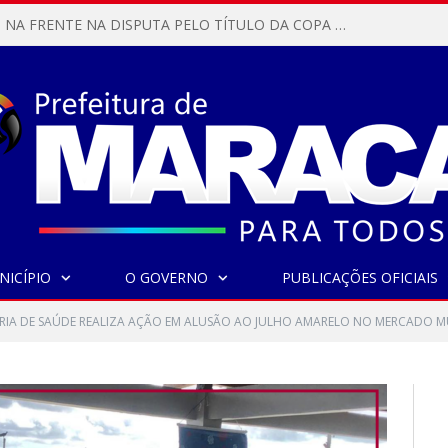
MARACANÃ SAI NA FRENTE NA DISPUTA PELO TÍTULO DA COPA PARÁ SUB-17!
NICÍPIO
O GOVERNO
PUBLICAÇÕES OFICIAIS
RIA DE SAÚDE REALIZA AÇÃO EM ALUSÃO AO JULHO AMARELO NO MERCADO M