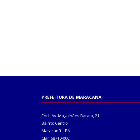
PREFEITURA DE MARACANÃ
End.: Av. Magalhães Barata, 21
Bairro: Centro
Maracanã – PA
CEP: 68710-000