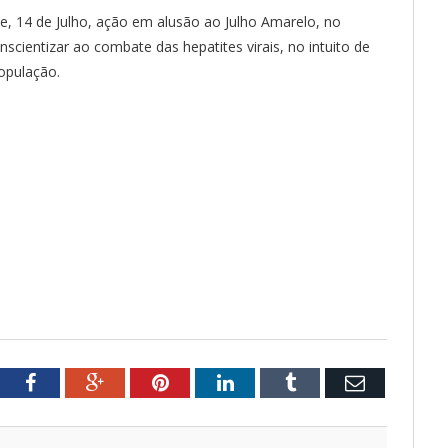
e, 14 de Julho, ação em alusão ao Julho Amarelo, no
scientizar ao combate das hepatites virais, no intuito de
população.
tter
Facebook
Google+
Pinterest
LinkedIn
Tumblr
Email