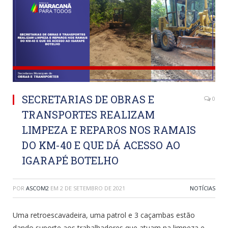
SECRETARIAS DE OBRAS E
0
TRANSPORTES REALIZAM
LIMPEZA E REPAROS NOS RAMAIS
DO KM-40 E QUE DÁ ACESSO AO
IGARAPÉ BOTELHO
POR
ASCOM2
EM
2 DE SETEMBRO DE 2021
NOTÍCIAS
Uma retroescavadeira, uma patrol e 3 caçambas estão
dando suporte aos trabalhadores que atuam na limpeza e