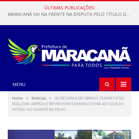
ÚLTIMAS PUBLICAÇÕES:
MARACANÃ SAI NA FRENTE NA DISPUTA PELO TÍTULO DA COPA PARÁ SUB-17!
MENU
»
»
Home
Notícias
SECRETARIAS DE OBRAS E TRANSPORTES
REALIZAM LIMPEZA E REPAROS NOS RAMAIS DO KM-40 E QUE DÁ
ACESSO AO IGARAPÉ BOTELHO