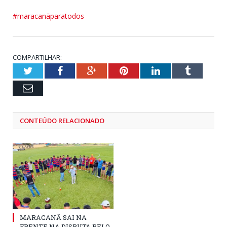
#maracanãparatodos
COMPARTILHAR:
Twitter
Facebook
Google+
Pinterest
LinkedIn
Tumblr
Email
CONTEÚDO RELACIONADO
MARACANÃ SAI NA
FRENTE NA DISPUTA PELO