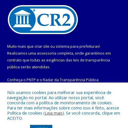
Muito mais que
criar site
ou
sistema para prefeituras
!
Realizamos uma
assessoria
completa, onde garantimos em
contrato que todas as exigências das
leis de transparência
pública
serão atendidas.
Conheça o
PNTP
e o
Radar da Transparência Pública
Nós usamos cookies para melhorar sua experiência de
navegação no portal. Ao utilizar nosso portal, você
concorda com a política de monitoramento de cookies.
Para ter mais informações sobre como isso é feito, acesse
Todos os direitos reservados a Prefeitura Municipal de
Política de cookies (
Leia mais
). Se você concorda, clique em
Maracanã.
ACEITO.