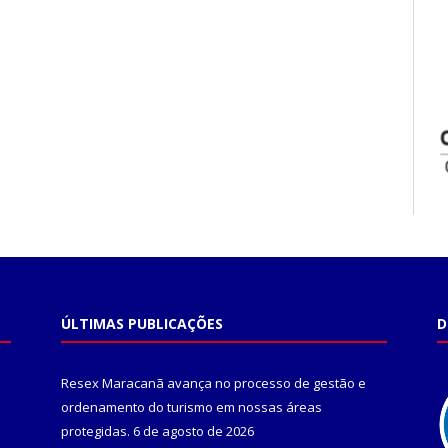
ÚLTIMAS PUBLICAÇÕES
D
Resex Maracanã avança no processo de gestão e
ordenamento do turismo em nossas áreas
protegidas.
6 de agosto de 2026