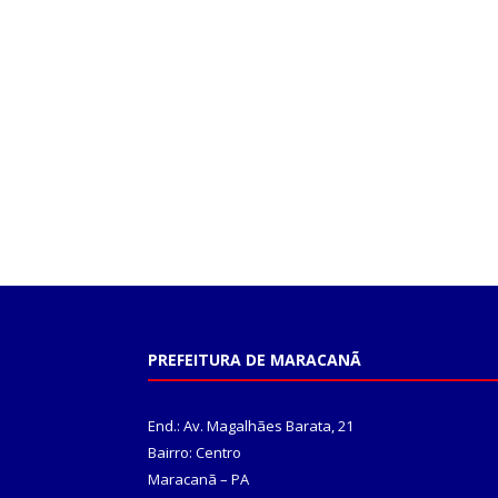
PREFEITURA DE MARACANÃ
End.: Av. Magalhães Barata, 21
Bairro: Centro
Maracanã – PA