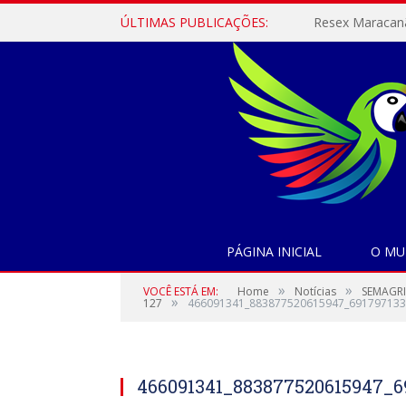
ÚLTIMAS PUBLICAÇÕES:
PÁGINA INICIAL
O MU
»
»
VOCÊ ESTÁ EM:
Home
Notícias
SEMAGRI
»
127
466091341_883877520615947_691797133
466091341_883877520615947_6