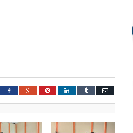
tter
Facebook
Google+
Pinterest
LinkedIn
Tumblr
Email