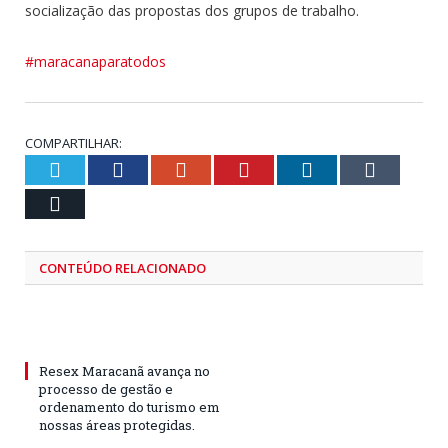
socialização das propostas dos grupos de trabalho.
#maracanaparatodos
COMPARTILHAR:
Twitter
Facebook
Google+
Pinterest
LinkedIn
Tumblr
Email
CONTEÚDO RELACIONADO
Resex Maracanã avança no
processo de gestão e
ordenamento do turismo em
nossas áreas protegidas.