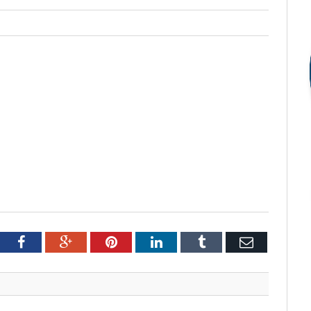
tter
Facebook
Google+
Pinterest
LinkedIn
Tumblr
Email