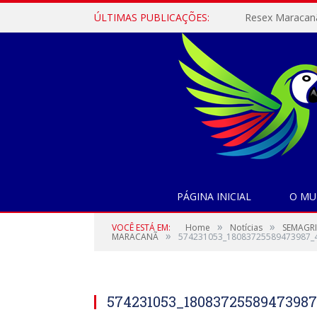
ÚLTIMAS PUBLICAÇÕES:
PÁGINA INICIAL
O MU
»
»
VOCÊ ESTÁ EM:
Home
Notícias
SEMAGRI
»
MARACANÃ
574231053_18083725589473987_
574231053_18083725589473987