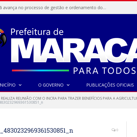
Resex Maracanã avança no processo de gestão e ordenamento do turismo em nossas áreas protegidas.
NICÍPIO
O GOVERNO
PUBLICAÇÕES OFICIAIS
 REALIZA REUNIÃO COM O INCRA PARA TRAZER BENEFÍCIOS PARA A AGRICULTU
4830232969361530851_n
_4830232969361530851_n
0