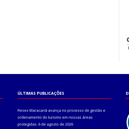
ÚLTIMAS PUBLICAÇÕES
D
Resex Maracanã avança no processo de gestão e
ordenamento do turismo em nossas áreas
protegidas.
6 de agosto de 2026