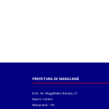
PREFEITURA DE MARACANÃ
End.: Av. Magalhães Barata, 21
Bairro: Centro
Maracanã – PA