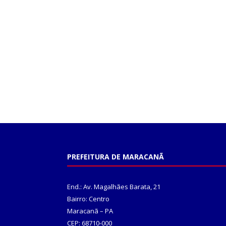
PREFEITURA DE MARACANÃ
End.: Av. Magalhães Barata, 21
Bairro: Centro
Maracanã – PA
CEP: 68710-000