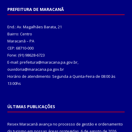
PREFEITURA DE MARACANÃ
End.: Av. Magalhães Barata, 21
Bairro: Centro
Maracanã – PA
CEP: 68710-000
Fone: (91) 98628-6723
E-mail: prefeitura@maracana.pa.gov.br,
ouvidoria@maracana.pa.gov.br
Horário de atendimento: Segunda a Quinta-Feira de 08:00 às
13:00hs
ÚLTIMAS PUBLICAÇÕES
Resex Maracanã avança no processo de gestão e ordenamento
do turismo em nossas áreas protegidas.
6 de agosto de 2026