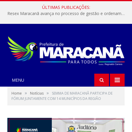
ÚLTIMAS PUBLICAÇÕES:
Resex Maracanã avança no processo de gestão e ordenamento do turismo em nossas áreas protegidas.
MENU
»
»
Home
Notícias
SEMMA DE MARACANÃ PARTICIPA DE
FÓRUM JUNTAMENTE COM 14 MUNICÍPIOS DA REGIÃO