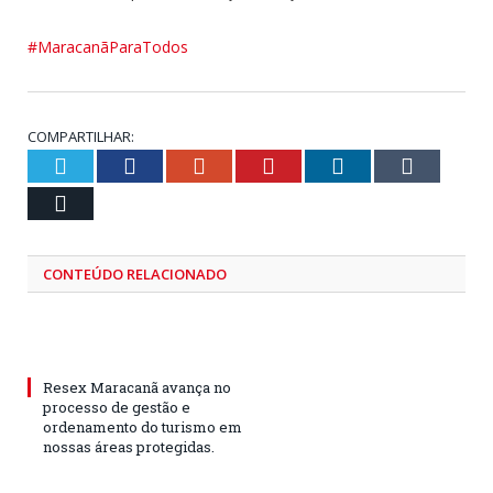
#MaracanãParaTodos
COMPARTILHAR:
Twitter
Facebook
Google+
Pinterest
LinkedIn
Tumblr
Email
CONTEÚDO RELACIONADO
Resex Maracanã avança no
processo de gestão e
ordenamento do turismo em
nossas áreas protegidas.