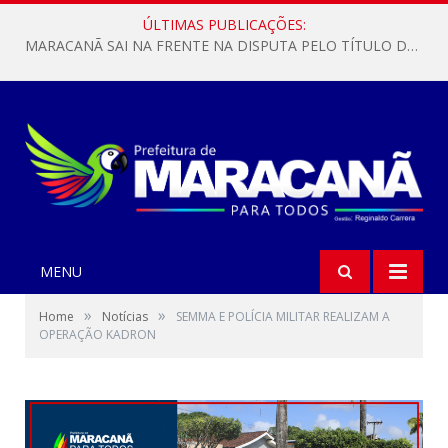
ÚLTIMAS PUBLICAÇÕES:
MARACANÃ SAI NA FRENTE NA DISPUTA PELO TÍTULO DA COPA PARÁ SUB-17!
MENU
»
»
Home
Notícias
SEMMA E POLÍCIA MILITAR REALIZAM A
OPERAÇÃO KADRON