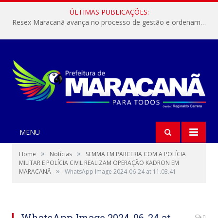
ÚLTIMAS PUBLICAÇÕES:
Resex Maracanã avança no processo de gestão e ordenamento do turismo em nossas áreas protegidas.
MENU
»
»
Home
Notícias
SEMMA EM PARCERIA COM A POLÍCIA
MILITAR E POLÍCIA CIVIL REALIZAM OPERAÇÃO KADRON EM
»
MARACANÃ
WhatsApp Image 2024-06-24 at 11.03.41
WhatsApp Image 2024-06-24 at
0