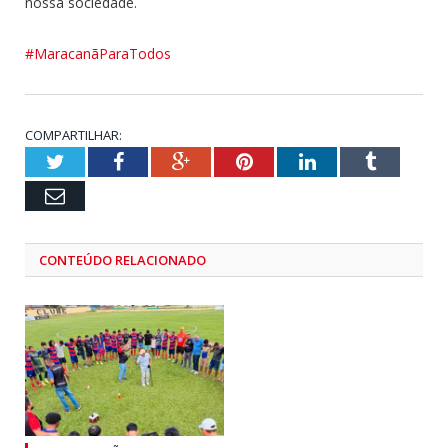
nossa sociedade.
#MaracanãParaTodos
COMPARTILHAR:
Twitter
Facebook
Google+
Pinterest
LinkedIn
Tumblr
Email
CONTEÚDO RELACIONADO