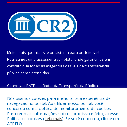
Muito mais que
criar site
ou
sistema para prefeituras
!
Realizamos uma
assessoria
completa, onde garantimos em
contrato que todas as exigências das
leis de transparência
pública
serão atendidas.
Conheça o
PNTP
e o
Radar da Transparência Pública
Nós usamos cookies para melhorar sua experiência de
navegação no portal. Ao utilizar nosso portal, você
concorda com a política de monitoramento de cookies.
Para ter mais informações sobre como isso é feito, acesse
Todos os direitos reservados a Prefeitura Municipal de
Política de cookies (
Leia mais
). Se você concorda, clique em
Maracanã.
ACEITO.