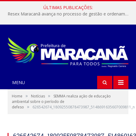
ÚLTIMAS PUBLICAÇÕES:
Resex Maracanã avança no processo de gestão e ordenamento do turismo em nossas áreas protegidas.
MENU
»
»
Home
Notícias
SEMMA realiza ação de educação
ambiental sobre o período de
»
defeso
626542674_18092550878473987_5148691635607009811_n
626542674_18092550878473987_514869163